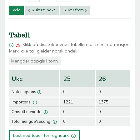
Velg
6 uker tilbake
6 uker frem
Tabell
Klikk på
disse ikonene i tabellen for mer informasjon.
Merk: alle tall gjelder norsk andel.
Mengder oppgis i tonn.
Uke
25
26
2
Noteringspris
0
0
0
Importpris
1221
1375
12
Omsatt mengde
0
0
0
Totalmengde/sesong
0
0
0
Last ned tabell for regneark