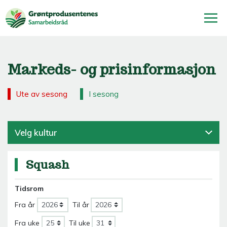
Markeds- og prisinformasjon
Ute av sesong
I sesong
Velg kultur
Squash
Tidsrom
Fra år
Til år
Fra uke
Til uke