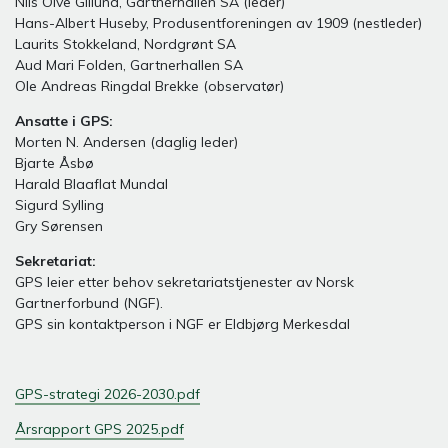
Nils Olve Gillund, Gartnerhallen SA (leder)
Hans-Albert Huseby, Produsentforeningen av 1909 (nestleder)
Laurits Stokkeland, Nordgrønt SA
Aud Mari Folden, Gartnerhallen SA
Ole Andreas Ringdal Brekke (observatør)
Ansatte i GPS:
Morten N. Andersen (daglig leder)
Bjarte Åsbø
Harald Blaaflat Mundal
Sigurd Sylling
Gry Sørensen
Sekretariat:
GPS leier etter behov sekretariatstjenester av Norsk
Gartnerforbund (NGF).
GPS sin kontaktperson i NGF er Eldbjørg Merkesdal
GPS-strategi 2026-2030.pdf
Årsrapport GPS 2025.pdf