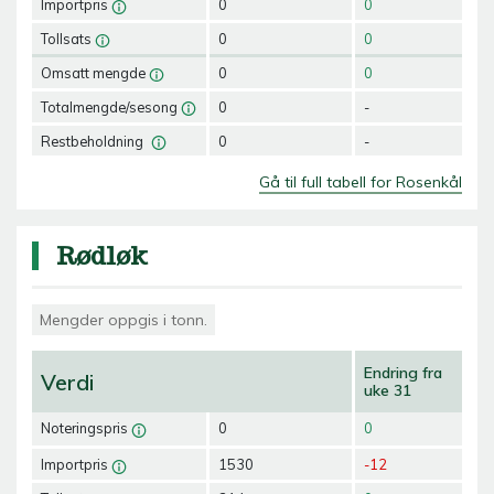
Importpris
0
0
Tollsats
0
0
Omsatt mengde
0
0
Totalmengde/sesong
0
-
Restbeholdning
0
-
Gå til full tabell for Rosenkål
Rødløk
Mengder oppgis i tonn.
Endring fra
Verdi
uke 31
Noteringspris
0
0
Importpris
1530
-12