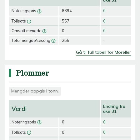
uke 31
Noteringspris
8894
0
Tollsats
557
0
Omsatt mengde
0
0
Totalmengde/sesong
255
-
Gå til full tabell for Moreller
Plommer
Mengder oppgis i tonn.
Endring fra
Verdi
uke 31
Noteringspris
0
0
Tollsats
0
0