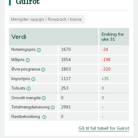
Gulrot
Mengder oppgis i flowpack i kasse.
Endring fra
Verdi
uke 31
Noteringspris
1670
-24
Målpris
1554
-196
Øvre prisgrense
1803
-220
Importpris
1117
+35
Tollsats
253
0
Omsatt mengde
0
0
Totalmengde/sesong
2991
-
Restbeholdning
0
-
Gå til full tabell for Gulrot