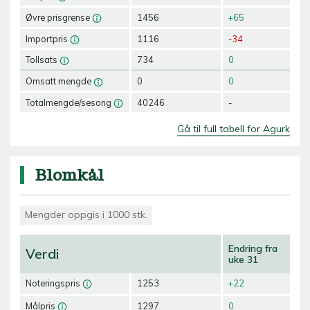
Øvre prisgrense
1456
+65
Importpris
1116
-34
Tollsats
734
0
Omsatt mengde
0
0
Totalmengde/sesong
40246
-
Gå til full tabell for Agurk
Blomkål
Mengder oppgis i 1000 stk.
Endring fra
Verdi
uke 31
Noteringspris
1253
+22
Målpris
1297
0