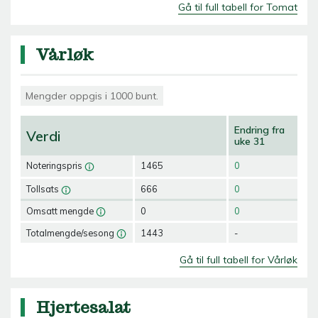
Gå til full tabell for Tomat
Vårløk
Mengder oppgis i 1000 bunt.
Endring fra
Verdi
uke 31
Noteringspris
1465
0
Tollsats
666
0
Omsatt mengde
0
0
Totalmengde/sesong
1443
-
Gå til full tabell for Vårløk
Hjertesalat