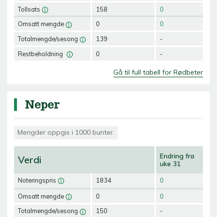
Tollsats
158
0
Omsatt mengde
0
0
Totalmengde/sesong
139
-
Restbeholdning
0
-
Gå til full tabell for Rødbeter
Neper
Mengder oppgis i 1000 bunter.
Endring fra
Verdi
uke 31
Noteringspris
1834
0
Omsatt mengde
0
0
Totalmengde/sesong
150
-