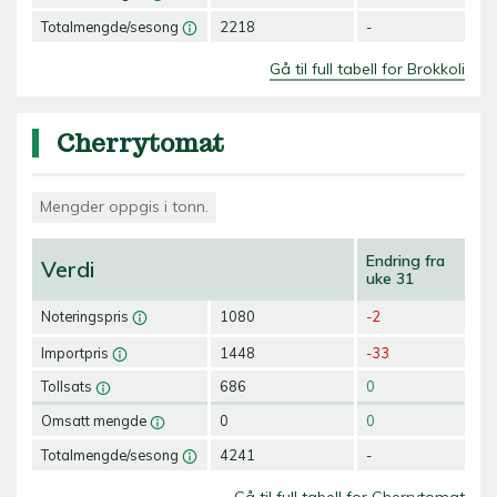
Totalmengde/sesong
2218
-
Gå til full tabell for Brokkoli
Cherrytomat
Mengder oppgis i tonn.
Endring fra
Verdi
uke 31
Noteringspris
1080
-2
Importpris
1448
-33
Tollsats
686
0
Omsatt mengde
0
0
Totalmengde/sesong
4241
-
Gå til full tabell for Cherrytomat