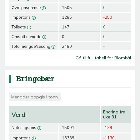
Øvre prisgrense
1505
0
Importpris
1285
-250
Tollsats
147
0
Omsatt mengde
0
0
Totalmengde/sesong
2480
-
Gå til full tabell for Blomkål
Bringebær
Mengder oppgis i tonn.
Endring fra
Verdi
uke 31
Noteringspris
15001
-139
Importpris
13389
-1130