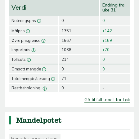
Endring fra
Verdi
uke 31
Noteringspris
0
0
Målpris
1351
+142
Øvre prisgrense
1567
+159
Importpris
1068
+70
Tollsats
214
0
Omsatt mengde
0
0
Totalmengde/sesong
71
-
Restbeholdning
0
-
Gå til full tabell for Løk
Mandelpotet
Mengder oppgis i tonn.