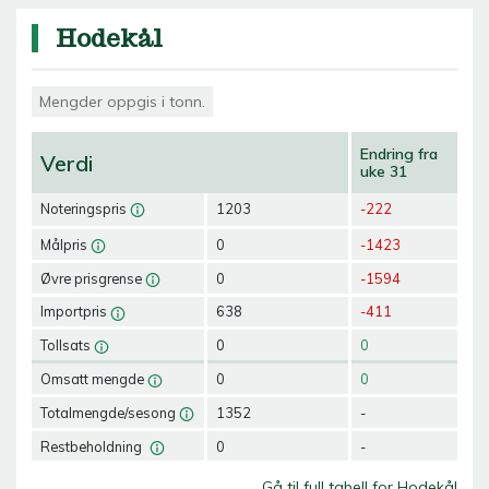
Hodekål
Mengder oppgis i tonn.
Endring fra
Verdi
uke 31
Noteringspris
1203
-222
Målpris
0
-1423
Øvre prisgrense
0
-1594
Importpris
638
-411
Tollsats
0
0
Omsatt mengde
0
0
Totalmengde/sesong
1352
-
Restbeholdning
0
-
Gå til full tabell for Hodekål