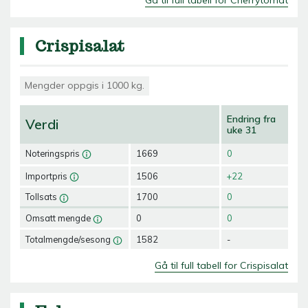
Crispisalat
Mengder oppgis i 1000 kg.
Endring fra
Verdi
uke 31
Noteringspris
1669
0
Importpris
1506
+22
Tollsats
1700
0
Omsatt mengde
0
0
Totalmengde/sesong
1582
-
Gå til full tabell for Crispisalat