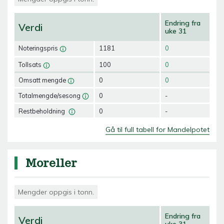
Endring fra
Verdi
uke 31
Noteringspris
1181
0
Tollsats
100
0
Omsatt mengde
0
0
Totalmengde/sesong
0
-
Restbeholdning
0
-
Gå til full tabell for Mandelpotet
Moreller
Mengder oppgis i tonn.
Endring fra
Verdi