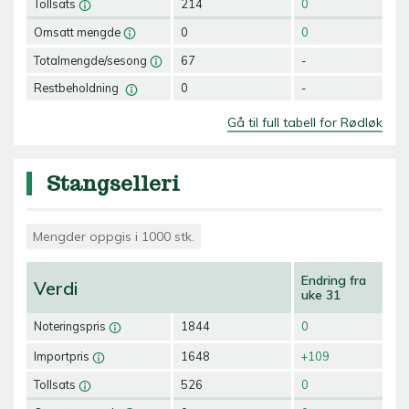
Tollsats
214
0
Omsatt mengde
0
0
Totalmengde/sesong
67
-
Restbeholdning
0
-
Gå til full tabell for Rødløk
Stangselleri
Mengder oppgis i 1000 stk.
Endring fra
Verdi
uke 31
Noteringspris
1844
0
Importpris
1648
+109
Tollsats
526
0