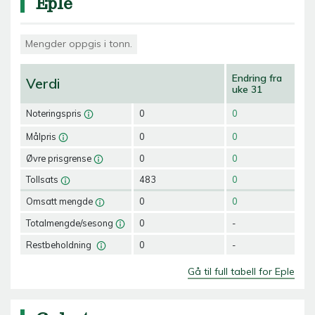
Eple
Mengder oppgis i tonn.
Endring fra
Verdi
uke 31
Noteringspris
0
0
Målpris
0
0
Øvre prisgrense
0
0
Tollsats
483
0
Omsatt mengde
0
0
Totalmengde/sesong
0
-
Restbeholdning
0
-
Gå til full tabell for Eple