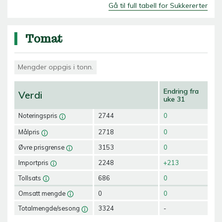
Gå til full tabell for Sukkererter
Tomat
Mengder oppgis i tonn.
Endring fra
Verdi
uke 31
Noteringspris
2744
0
Målpris
2718
0
Øvre prisgrense
3153
0
Importpris
2248
+213
Tollsats
686
0
Omsatt mengde
0
0
Totalmengde/sesong
3324
-