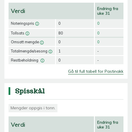
Endring fra
Verdi
uke 31
Noteringspris
0
0
Tollsats
80
0
Omsatt mengde
0
0
Totalmengde/sesong
1
-
Restbeholdning
0
-
Gå til full tabell for Pastinakk
Spisskål
Mengder oppgis i tonn.
Endring fra
Verdi
uke 31