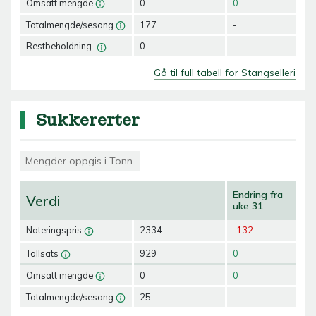
Omsatt mengde
0
0
Totalmengde/sesong
177
-
Restbeholdning
0
-
Gå til full tabell for Stangselleri
Sukkererter
Mengder oppgis i Tonn.
Endring fra
Verdi
uke 31
Noteringspris
2334
-132
Tollsats
929
0
Omsatt mengde
0
0
Totalmengde/sesong
25
-