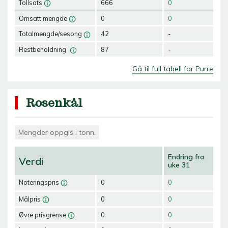
Tollsats
666
0
Omsatt mengde
0
0
Totalmengde/sesong
42
-
Restbeholdning
87
-
Gå til full tabell for Purre
Rosenkål
Mengder oppgis i tonn.
Endring fra
Verdi
uke 31
Noteringspris
0
0
Målpris
0
0
Øvre prisgrense
0
0