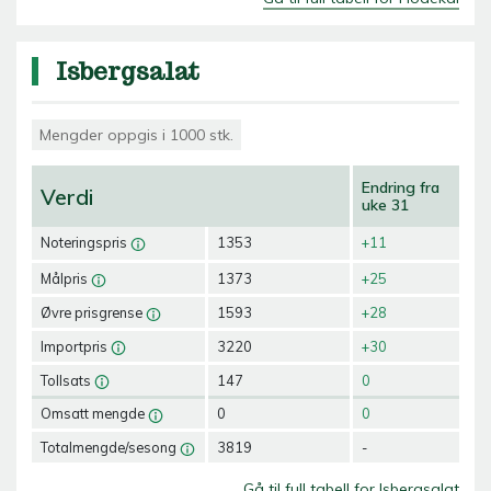
Isbergsalat
Mengder oppgis i 1000 stk.
Endring fra
Verdi
uke 31
Noteringspris
1353
+11
Målpris
1373
+25
Øvre prisgrense
1593
+28
Importpris
3220
+30
Tollsats
147
0
Omsatt mengde
0
0
Totalmengde/sesong
3819
-
Gå til full tabell for Isbergsalat