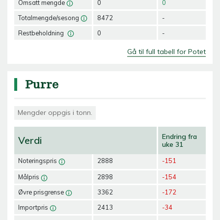
Omsatt mengde
0
0
Totalmengde/sesong
8472
-
Restbeholdning
0
-
Gå til full tabell for Potet
Purre
Mengder oppgis i tonn.
Endring fra
Verdi
uke 31
Noteringspris
2888
-151
Målpris
2898
-154
Øvre prisgrense
3362
-172
Importpris
2413
-34