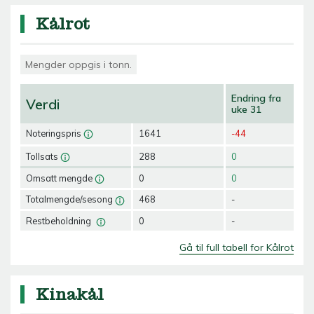
Kålrot
Mengder oppgis i tonn.
Endring fra
Verdi
uke 31
Noteringspris
1641
-44
Tollsats
288
0
Omsatt mengde
0
0
Totalmengde/sesong
468
-
Restbeholdning
0
-
Gå til full tabell for Kålrot
Kinakål