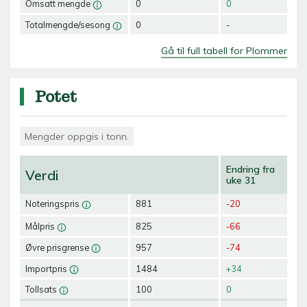
Omsatt mengde
0
0
Totalmengde/sesong
0
-
Gå til full tabell for Plommer
Potet
Mengder oppgis i tonn.
Endring fra
Verdi
uke 31
Noteringspris
881
-20
Målpris
825
-66
Øvre prisgrense
957
-74
Importpris
1484
+34
Tollsats
100
0