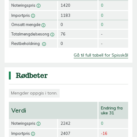
Noteringspris
1420
0
Importpris
1183
0
Omsatt mengde
0
0
Totalmengde/sesong
76
-
Restbeholdning
0
-
Gå til full tabell for Spisskål
Rødbeter
Mengder oppgis i tonn.
Endring fra
Verdi
uke 31
Noteringspris
2242
0
Importpris
2407
-16