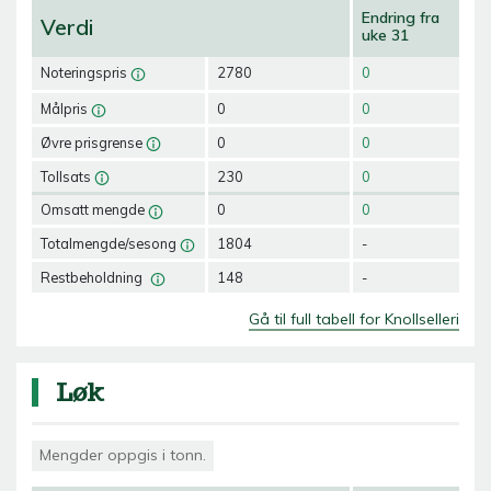
Endring fra
Verdi
uke 31
Noteringspris
2780
0
Målpris
0
0
Øvre prisgrense
0
0
Tollsats
230
0
Omsatt mengde
0
0
Totalmengde/sesong
1804
-
Restbeholdning
148
-
Gå til full tabell for Knollselleri
Løk
Mengder oppgis i tonn.