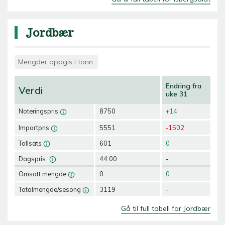
Jordbær
Mengder oppgis i tonn.
Endring fra
Verdi
uke 31
Noteringspris
8750
+14
Importpris
5551
-1502
Tollsats
601
0
Dagspris
44.00
-
Omsatt mengde
0
0
Totalmengde/sesong
3119
-
Gå til full tabell for Jordbær