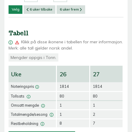
Velg
6 uker tilbake
6 uker frem
Tabell
Klikk på
disse ikonene i tabellen for mer informasjon.
Merk: alle tall gjelder norsk andel.
Mengder oppgis i Tonn.
Uke
26
27
2
Noteringspris
1814
1814
18
Tollsats
80
80
80
Omsatt mengde
1
1
1
Totalmengde/sesong
1
2
3
Restbeholdning
8
7
6