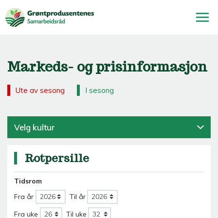
Markeds- og prisinformasjon
Ute av sesong
I sesong
Velg kultur
Rotpersille
Tidsrom
Fra år
Til år
Fra uke
Til uke