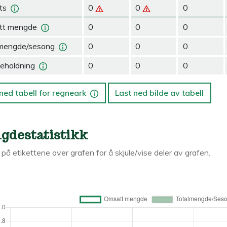
ts
0
0
0
tt mengde
0
0
0
mengde/sesong
0
0
0
eholdning
0
0
0
ned tabell for regneark
Last ned bilde av tabell
gdestatistikk
k på etikettene over grafen for å skjule/vise deler av grafen.