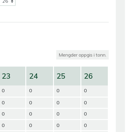
Mengder oppgis i tonn.
23
24
25
26
0
0
0
0
0
0
0
0
0
0
0
0
0
0
0
0