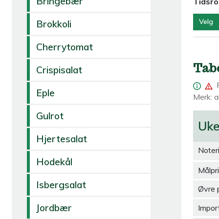
Bringebær
Tidsr
Velg
Brokkoli
Cherrytomat
Tab
Crispisalat
Eple
Merk: al
Gulrot
Uk
Hjertesalat
Noter
Hodekål
Målpr
Isbergsalat
Øvre 
Jordbær
Import