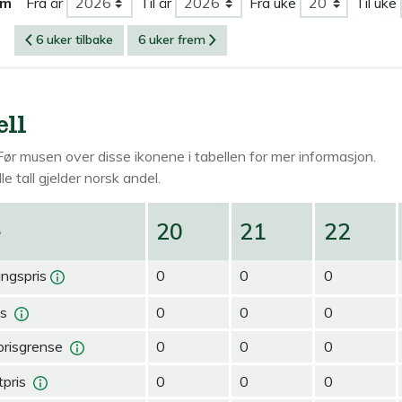
om
Fra år
Til år
Fra uke
Til uke
6 uker tilbake
6 uker frem
ell
Før musen over
disse ikonene i tabellen for mer informasjon.
le tall gjelder norsk andel.
e
20
21
22
ingspris
0
0
0
is
0
0
0
prisgrense
0
0
0
pris
0
0
0