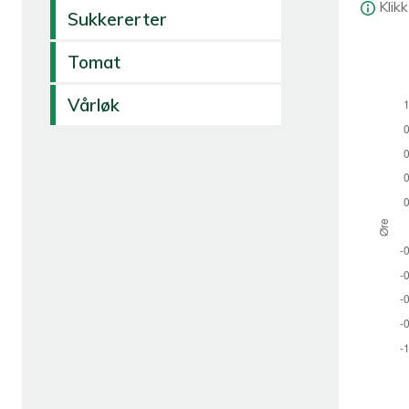
Klik
Sukkererter
Tomat
Vårløk