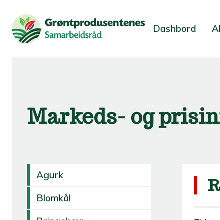
Dashbord
A
Markeds- og prisi
Agurk
R
Blomkål