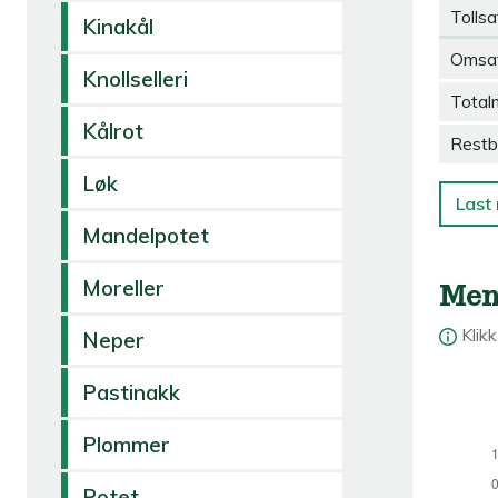
Tollsa
Kinakål
Omsa
Knollselleri
Total
Kålrot
Restb
Løk
Last 
Mandelpotet
Moreller
Men
Klik
Neper
Pastinakk
Plommer
Potet