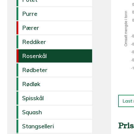
Purre
Pærer
Reddiker
Rosenkål
Rødbeter
Rødløk
Spisskål
Last
Squash
Pris
Stangselleri