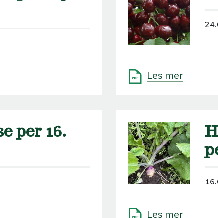
24.
Les mer
e per 16.
H
p
16.
Les mer