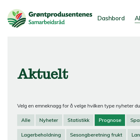
Dashbord
A
Aktuelt
Velg en emneknagg for å velge hvilken type nyheter du 
Alle
Nyheter
Statistikk
Prognose
Spa
Lagerbeholdning
Sesongberetning frukt
Lan