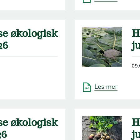
e økologisk
H
26
j
09.
Les mer
e økologisk
H
26
j