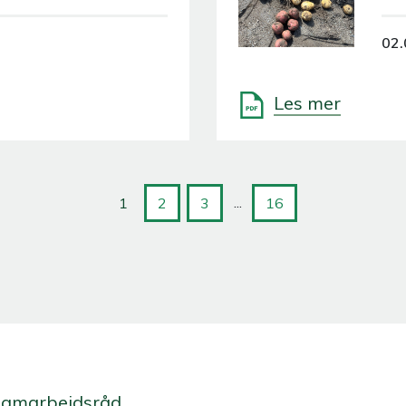
02.
Les mer
...
1
2
3
16
Samarbeidsråd