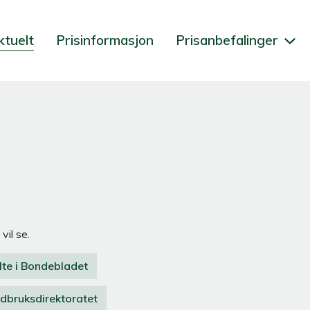
ktuelt
Prisinformasjon
Prisanbefalinger
vil se.
lte i Bondebladet
dbruksdirektoratet