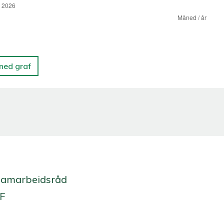
 ned graf
Samarbeidsråd
 F