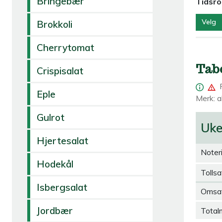
Bringebær
Tidsr
Velg
Brokkoli
Cherrytomat
Tab
Crispisalat
Eple
Merk: al
Gulrot
Uk
Hjertesalat
Noter
Hodekål
Tollsa
Isbergsalat
Omsa
Jordbær
Total