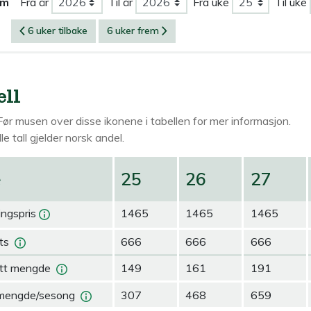
om
Fra år
Til år
Fra uke
Til uke
6 uker tilbake
6 uker frem
ell
Før musen over
disse ikonene i tabellen for mer informasjon.
le tall gjelder norsk andel.
e
25
26
27
ingspris
1465
1465
1465
ts
666
666
666
tt mengde
149
161
191
mengde/sesong
307
468
659