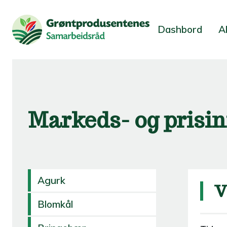
Dashbord
A
Markeds- og prisi
Agurk
V
Blomkål