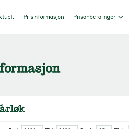
ktuelt
Prisinformasjon
Prisanbefalinger
nformasjon
årløk