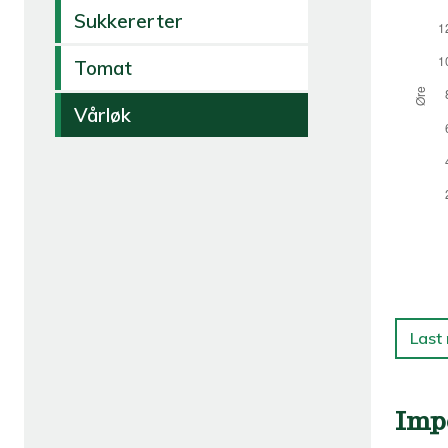
Sukkererter
Tomat
Vårløk
Last
Imp