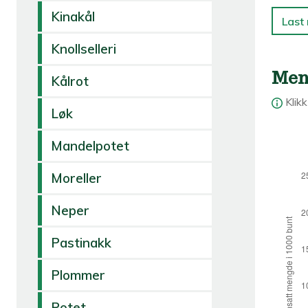
Kinakål
Last 
Knollselleri
Men
Kålrot
Klik
Løk
Mandelpotet
Moreller
Neper
Pastinakk
Plommer
Potet