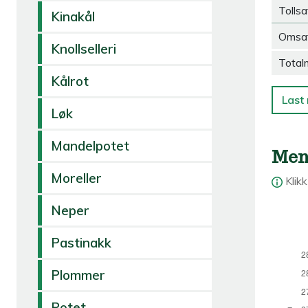
Tollsa
Kinakål
Omsa
Knollselleri
Total
Kålrot
Last 
Løk
Mandelpotet
Men
Moreller
Klik
Neper
Pastinakk
Plommer
Potet