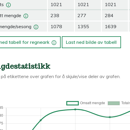
ts
1021
1021
1021
tt mengde
238
277
284
mengde/sesong
1078
1355
1639
ned tabell for regneark
Last ned bilde av tabell
gdestatistikk
k på etikettene over grafen for å skjule/vise deler av grafen.