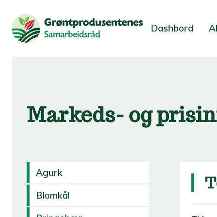
Dashbord
A
Markeds- og prisi
Agurk
T
Blomkål