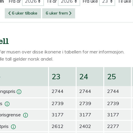
om
Fra år
Til år
Fra uke
Til uke
6 uker tilbake
6 uker frem
ell
Før musen over
disse ikonene i tabellen for mer informasjon.
le tall gjelder norsk andel.
e
23
24
25
ingspris
2744
2744
2744
is
2739
2739
2739
prisgrense
3177
3177
3177
pris
2612
2402
2277