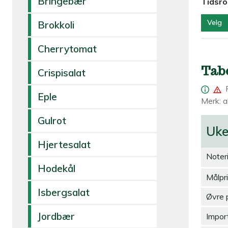
Bringebær
Tidsr
Velg
Brokkoli
Cherrytomat
Tab
Crispisalat
Eple
Merk: al
Gulrot
Uk
Hjertesalat
Noter
Hodekål
Målpr
Isbergsalat
Øvre 
Jordbær
Import