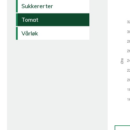
Sukkererter
Tomat
Vårløk