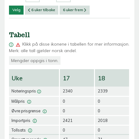
Velg
6 uker tilbake
6 uker frem
Tabell
Klikk på
disse ikonene i tabellen for mer informasjon.
Merk: alle tall gjelder norsk andel.
Mengder oppgis i tonn.
Uke
17
18
1
Noteringspris
2340
2339
23
Målpris
0
0
27
Øvre prisgrense
0
0
31
Importpris
2421
2018
20
Tollsats
0
0
10