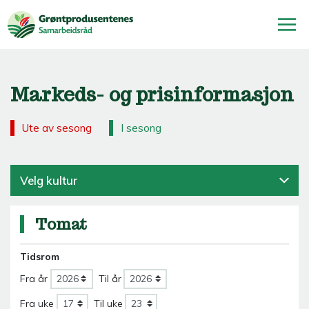
Markeds- og prisinformasjon
Ute av sesong
I sesong
Velg kultur
Tomat
Tidsrom
Fra år
Til år
Fra uke
Til uke