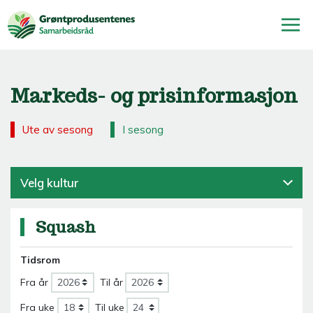
Markeds- og prisinformasjon
Ute av sesong
I sesong
Velg kultur
Squash
Tidsrom
Fra år
Til år
Fra uke
Til uke