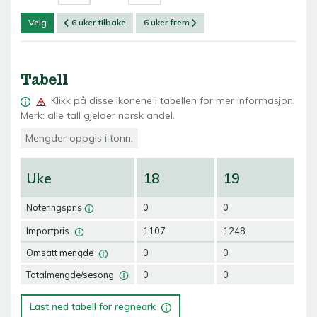
Velg
6 uker tilbake
6 uker frem
Tabell
Klikk på
disse ikonene i tabellen for mer informasjon.
Merk: alle tall gjelder norsk andel.
Mengder oppgis i tonn.
Uke
18
19
2
Noteringspris
0
0
0
Importpris
1107
1248
12
Omsatt mengde
0
0
0
Totalmengde/sesong
0
0
0
Last ned tabell for regneark