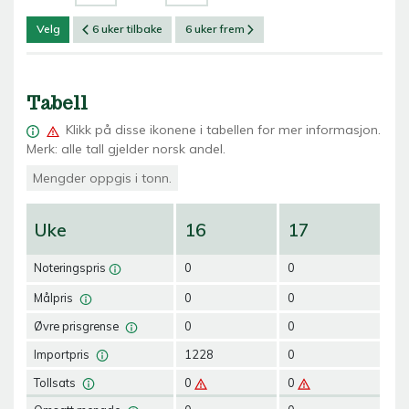
Velg
6 uker tilbake
6 uker frem
Tabell
Klikk på
disse ikonene i tabellen for mer informasjon.
Merk: alle tall gjelder norsk andel.
Mengder oppgis i tonn.
Uke
16
17
1
Noteringspris
0
0
0
Målpris
0
0
0
Øvre prisgrense
0
0
0
Importpris
1228
0
0
Tollsats
0
0
0