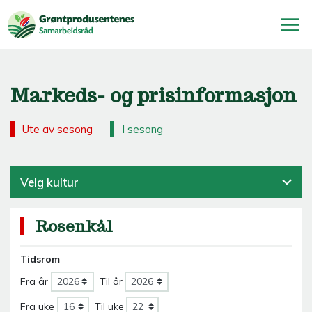
Markeds- og prisinformasjon
Ute av sesong
I sesong
Velg kultur
Rosenkål
Tidsrom
Fra år
Til år
Fra uke
Til uke