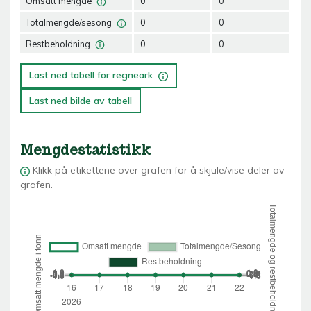
Omsatt mengde
0
0
0
Totalmengde/sesong
0
0
0
Restbeholdning
0
0
0
Last ned tabell for regneark
Last ned bilde av tabell
Mengdestatistikk
Klikk på etikettene over grafen for å skjule/vise deler av
grafen.