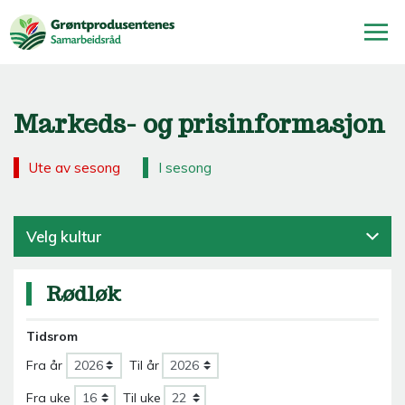
Markeds- og prisinformasjon
Ute av sesong
I sesong
Velg kultur
Rødløk
Tidsrom
Fra år
Til år
Fra uke
Til uke