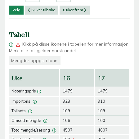
Velg
6 uker tilbake
6 uker frem
Tabell
Klikk på
disse ikonene i tabellen for mer informasjon.
Merk: alle tall gjelder norsk andel.
Mengder oppgis i tonn.
Uke
16
17
1
Noteringspris
1479
1479
14
Importpris
928
910
90
Tollsats
109
109
10
Omsatt mengde
106
100
12
Totalmengde/sesong
4507
4607
47