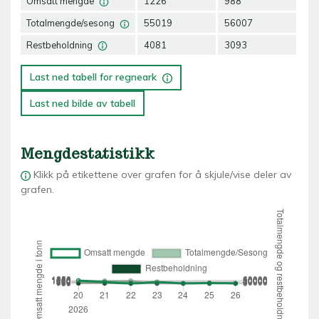
Omsatt mengde
1226
988
76
Totalmengde/sesong
55019
56007
56
Restbeholdning
4081
3093
23
Last ned tabell for regneark
Last ned bilde av tabell
Mengdestatistikk
Klikk på etikettene over grafen for å skjule/vise deler av
grafen.