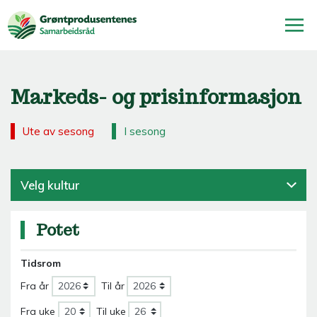
Markeds- og prisinformasjon
Ute av sesong
I sesong
Velg kultur
Potet
Tidsrom
Fra år
Til år
Fra uke
Til uke