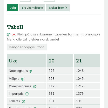
Velg
6 uker tilbake
6 uker frem
Tabell
Klikk på
disse ikonene i tabellen for mer informasjon.
Merk: alle tall gjelder norsk andel.
Mengder oppgis i tonn.
Uke
20
21
2
Noteringspris
977
1046
10
Målpris
973
1049
10
Øvre prisgrense
1129
1217
12
Importpris
961
1379
13
Tollsats
191
191
19