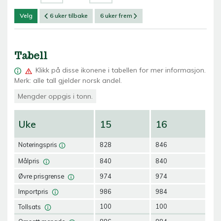
Velg
6 uker tilbake
6 uker frem
Tabell
Klikk på
disse ikonene i tabellen for mer informasjon.
Merk: alle tall gjelder norsk andel.
Mengder oppgis i tonn.
Uke
15
16
1
Noteringspris
828
846
84
Målpris
840
840
84
Øvre prisgrense
974
974
97
Importpris
986
984
97
Tollsats
100
100
10