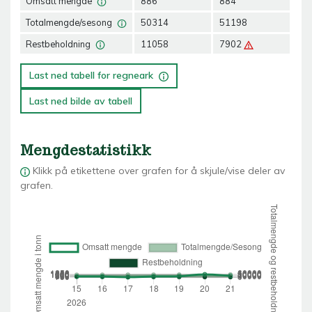
Omsatt mengde
886
884
77
Totalmengde/sesong
50314
51198
51
Restbeholdning
11058
7902
71
Last ned tabell for regneark
Last ned bilde av tabell
Mengdestatistikk
Klikk på etikettene over grafen for å skjule/vise deler av
grafen.