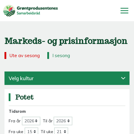
Markeds- og prisinformasjon
Ute av sesong
I sesong
Velg kultur
Potet
Tidsrom
Fra år
Til år
Fra uke
Til uke