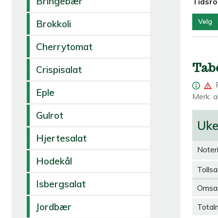
Bringebær
Tidsr
Velg
Brokkoli
Cherrytomat
Tab
Crispisalat
Eple
Merk: al
Gulrot
Uk
Hjertesalat
Noter
Hodekål
Tollsa
Isbergsalat
Omsa
Jordbær
Total