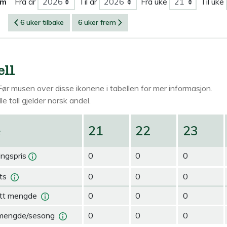
om
Fra år
Til år
Fra uke
Til uke
6 uker tilbake
6 uker frem
ell
Før musen over
disse ikonene i tabellen for mer informasjon.
le tall gjelder norsk andel.
e
21
22
23
ingspris
0
0
0
ts
0
0
0
tt mengde
0
0
0
mengde/sesong
0
0
0