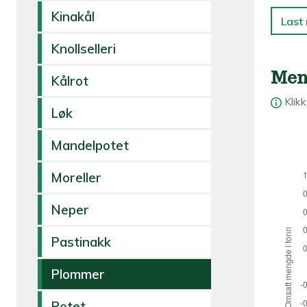
Kinakål
Last 
Knollselleri
Men
Kålrot
Klik
Løk
Mandelpotet
Moreller
Neper
Pastinakk
Plommer
Potet