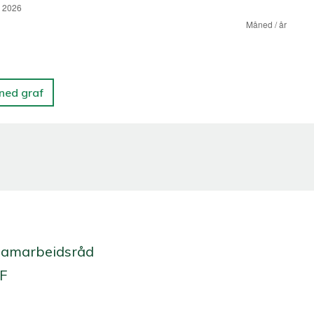
 ned graf
Samarbeidsråd
 F