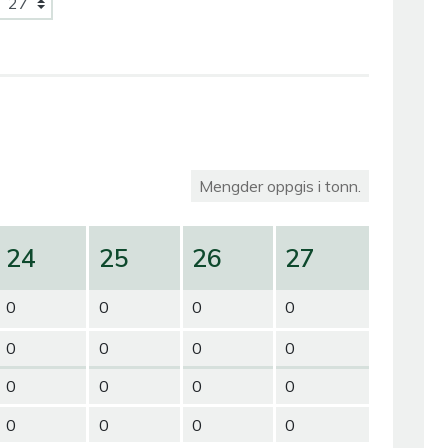
Mengder oppgis i tonn.
24
25
26
27
0
0
0
0
0
0
0
0
0
0
0
0
0
0
0
0