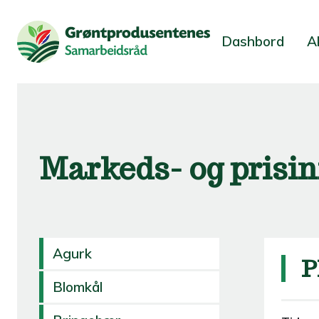
Dashbord
A
Markeds- og prisi
Agurk
P
Blomkål