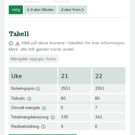
Velg
6 uker tilbake
6 uker frem
Tabell
Klikk på
disse ikonene i tabellen for mer informasjon.
Merk: alle tall gjelder norsk andel.
Mengder oppgis i tonn.
Uke
21
22
2
Noteringspris
2551
2551
25
Tollsats
80
80
80
Omsatt mengde
5
7
6
Totalmengde/sesong
335
342
34
Restbeholdning
4
0
0