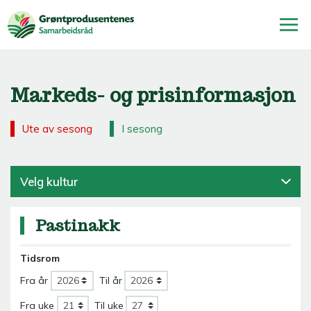
Markeds- og prisinformasjon
Ute av sesong
I sesong
Velg kultur
Pastinakk
Tidsrom
Fra år
Til år
Fra uke
Til uke