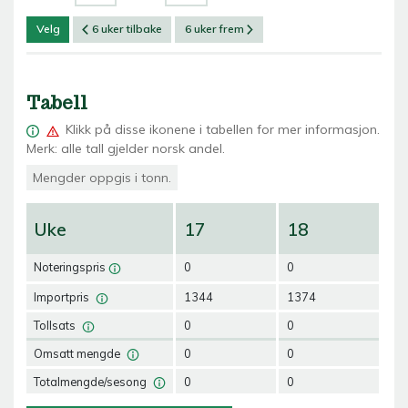
Velg
6 uker tilbake
6 uker frem
Tabell
Klikk på
disse ikonene i tabellen for mer informasjon.
Merk: alle tall gjelder norsk andel.
Mengder oppgis i tonn.
Uke
17
18
1
Noteringspris
0
0
0
Importpris
1344
1374
13
Tollsats
0
0
0
Omsatt mengde
0
0
0
Totalmengde/sesong
0
0
0