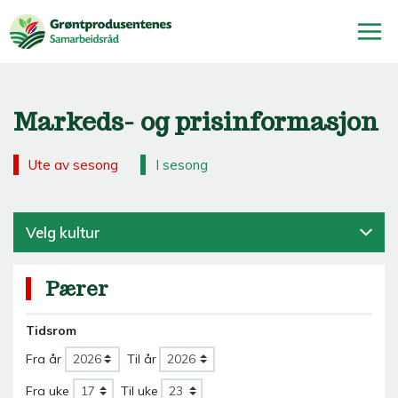
Markeds- og prisinformasjon
Ute av sesong
I sesong
Velg kultur
Pærer
Tidsrom
Fra år
Til år
Fra uke
Til uke