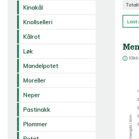
Total
Kinakål
Last 
Knollselleri
Kålrot
Men
Løk
Klik
Mandelpotet
Moreller
Neper
Pastinakk
Plommer
Potet