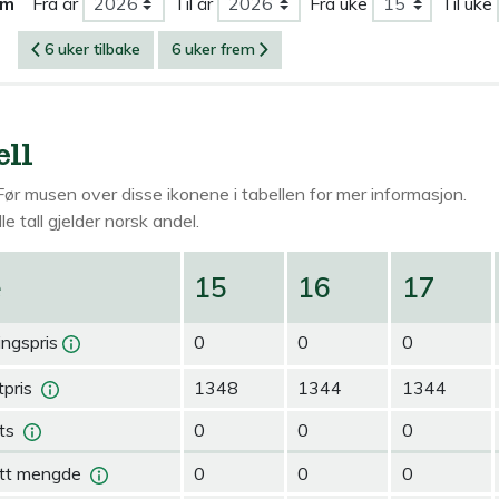
om
Fra år
Til år
Fra uke
Til uke
6 uker tilbake
6 uker frem
ell
Før musen over
disse ikonene i tabellen for mer informasjon.
le tall gjelder norsk andel.
e
15
16
17
ingspris
0
0
0
pris
1348
1344
1344
ts
0
0
0
tt mengde
0
0
0