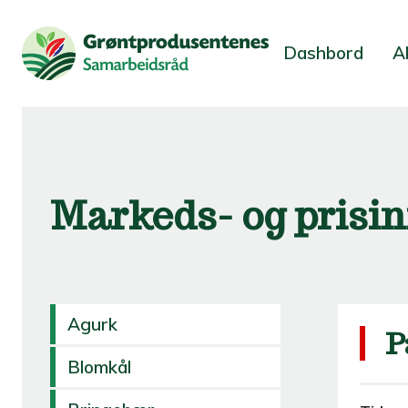
Dashbord
A
Markeds- og prisi
Agurk
P
Blomkål