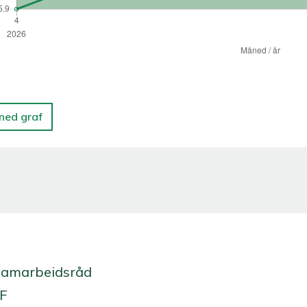
 ned graf
Samarbeidsråd
 F