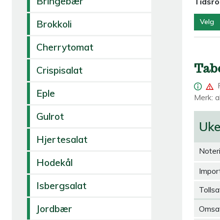
Bringebær
Tidsr
Velg
Brokkoli
Cherrytomat
Tab
Crispisalat
Eple
Merk: al
Gulrot
Uk
Hjertesalat
Noter
Hodekål
Import
Isbergsalat
Tollsa
Jordbær
Omsa