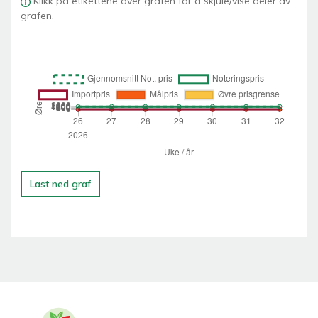
Klikk på etikettene over grafen for å skjule/vise deler av
grafen.
Last ned graf