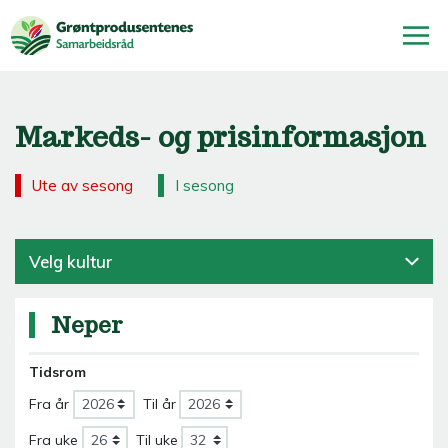
Markeds- og prisinformasjon
Ute av sesong
I sesong
Velg kultur
Neper
Tidsrom
Fra år
Til år
Fra uke
Til uke