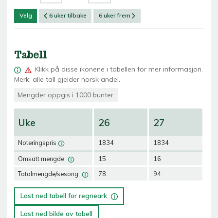
Velg
6 uker tilbake
6 uker frem
Tabell
Klikk på
disse ikonene i tabellen for mer informasjon.
Merk: alle tall gjelder norsk andel.
Mengder oppgis i 1000 bunter.
Uke
26
27
2
Noteringspris
1834
1834
18
Omsatt mengde
15
16
14
Totalmengde/sesong
78
94
10
Last ned tabell for regneark
Last ned bilde av tabell