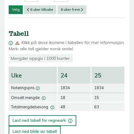
Velg
6 uker tilbake
6 uker frem
Tabell
Klikk på
disse ikonene i tabellen for mer informasjon.
Merk: alle tall gjelder norsk andel.
Mengder oppgis i 1000 bunter.
Uke
24
25
2
Noteringspris
1834
1834
18
Omsatt mengde
18
15
15
Totalmengde/sesong
48
63
78
Last ned tabell for regneark
Last ned bilde av tabell