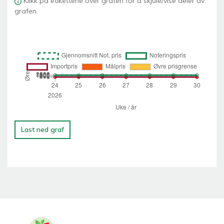
Klikk på etikettene over grafen for å skjule/vise deler av
grafen.
Last ned graf