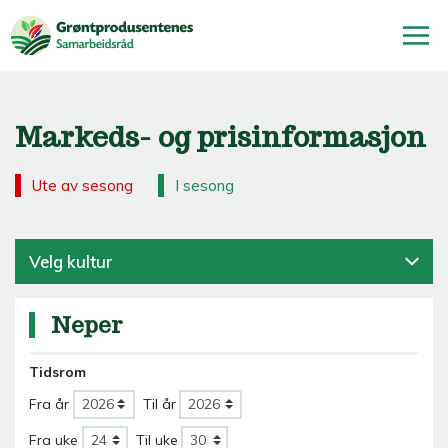
Markeds- og prisinformasjon
Ute av sesong
I sesong
Velg kultur
Neper
Tidsrom
Fra år
Til år
Fra uke
Til uke