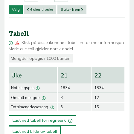
Velg
6 uker tilbake
6 uker frem
Tabell
Klikk på
disse ikonene i tabellen for mer informasjon.
Merk: alle tall gjelder norsk andel.
Mengder oppgis i 1000 bunter.
Uke
21
22
2
Noteringspris
1834
1834
18
Omsatt mengde
3
12
15
Totalmengde/sesong
3
15
30
Last ned tabell for regneark
Last ned bilde av tabell