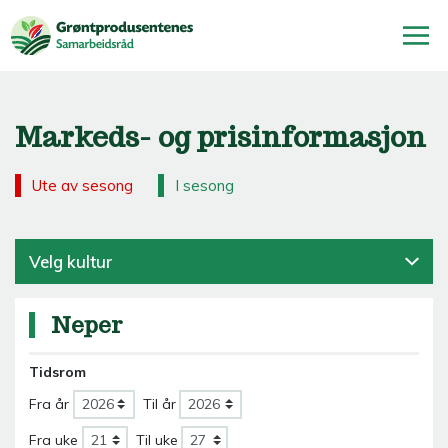
Markeds- og prisinformasjon
Ute av sesong
I sesong
Velg kultur
Neper
Tidsrom
Fra år
Til år
Fra uke
Til uke