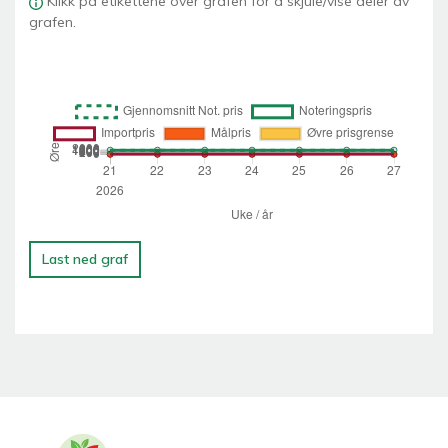
Klikk på etikettene over grafen for å skjule/vise deler av
grafen.
Last ned graf