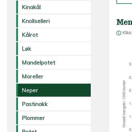
Kinakål
Men
Knollselleri
Klik
Kålrot
Løk
Mandelpotet
Moreller
Neper
Pastinakk
Plommer
Potet