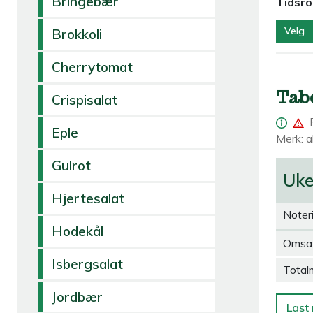
Bringebær
Tidsr
Velg
Brokkoli
Cherrytomat
Tab
Crispisalat
Eple
Merk: al
Gulrot
Uk
Hjertesalat
Noter
Hodekål
Omsa
Isbergsalat
Total
Jordbær
Last 