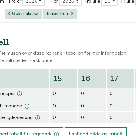
om
Fra år
Til år
Fra uke
Til uke
6 uker tilbake
6 uker frem
ell
Før musen over
disse ikonene i tabellen for mer informasjon.
le tall gjelder norsk andel.
e
15
16
17
ingspris
0
0
0
tt mengde
0
0
0
mengde/sesong
0
0
0
ned tabell for regneark
Last ned bilde av tabell