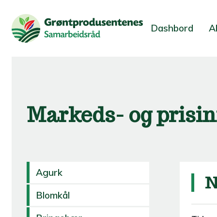
Dashbord
A
Markeds- og prisi
Agurk
N
Blomkål