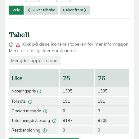
Velg
6 uker tilbake
6 uker frem
Tabell
Klikk på
disse ikonene i tabellen for mer informasjon.
Merk: alle tall gjelder norsk andel.
Mengder oppgis i tonn.
Uke
25
26
2
Noteringspris
1395
1395
13
Tollsats
191
191
19
Omsatt mengde
6
3
2
Totalmengde/sesong
8197
8200
82
Restbeholdning
0
0
0