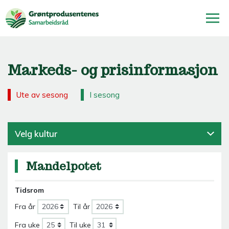
Markeds- og prisinformasjon
Ute av sesong
I sesong
Velg kultur
Mandelpotet
Tidsrom
Fra år
Til år
Fra uke
Til uke