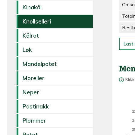
Omsa
Kinakål
Total
Knollselleri
Restb
Kålrot
Last 
Løk
Mandelpotet
Men
Moreller
Klik
Neper
Pastinakk
Plommer
Potet