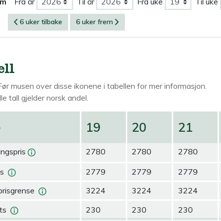
om
Fra år
Til år
Fra uke
Til uke
6 uker tilbake
6 uker frem
ell
Før musen over
disse ikonene i tabellen for mer informasjon.
le tall gjelder norsk andel.
e
19
20
21
ingspris
2780
2780
2780
is
2779
2779
2779
prisgrense
3224
3224
3224
ts
230
230
230