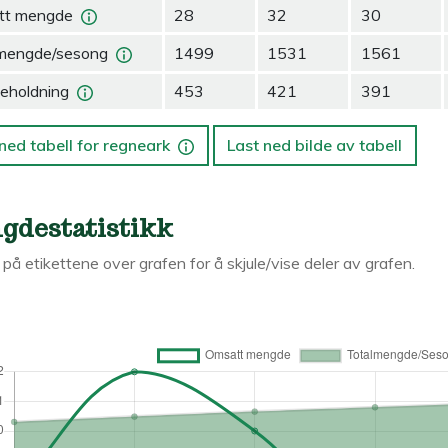
tt mengde
28
32
30
mengde/sesong
1499
1531
1561
eholdning
453
421
391
ned tabell for regneark
Last ned bilde av tabell
gdestatistikk
k på etikettene over grafen for å skjule/vise deler av grafen.