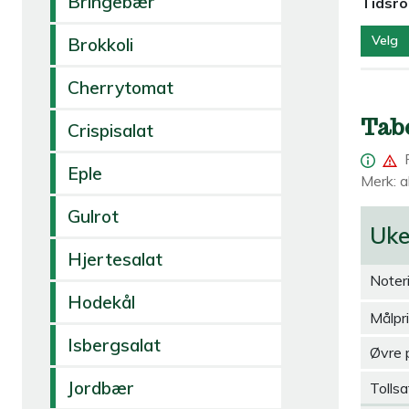
Bringebær
Tidsr
Velg
Brokkoli
Cherrytomat
Tab
Crispisalat
Eple
Merk: al
Gulrot
Uk
Hjertesalat
Noter
Hodekål
Målpr
Isbergsalat
Øvre 
Jordbær
Tollsa