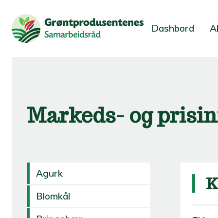
Dashbord
A
Markeds- og prisi
Agurk
K
Blomkål