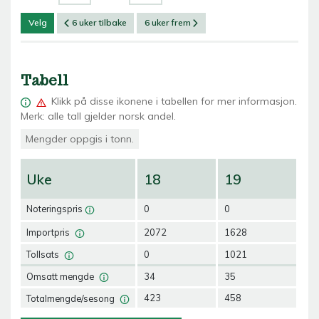
Velg
6 uker tilbake
6 uker frem
Tabell
Klikk på
disse ikonene i tabellen for mer informasjon.
Merk: alle tall gjelder norsk andel.
Mengder oppgis i tonn.
Uke
18
19
2
Noteringspris
0
0
0
Importpris
2072
1628
28
Tollsats
0
1021
10
Omsatt mengde
34
35
37
Totalmengde/sesong
423
458
49