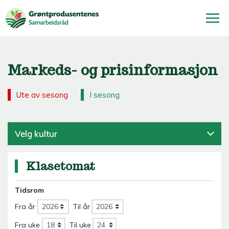
Markeds- og prisinformasjon
Ute av sesong
I sesong
Velg kultur
Klasetomat
Tidsrom
Fra år
Til år
Fra uke
Til uke