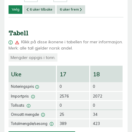
Velg
6 uker tilbake
6 uker frem
Tabell
Klikk på
disse ikonene i tabellen for mer informasjon.
Merk: alle tall gjelder norsk andel.
Mengder oppgis i tonn.
Uke
17
18
1
Noteringspris
0
0
0
Importpris
2576
2072
16
Tollsats
0
0
10
Omsatt mengde
25
34
35
Totalmengde/sesong
389
423
45