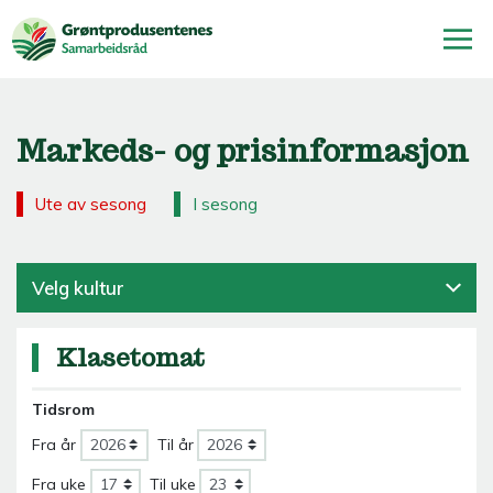
Markeds- og prisinformasjon
Ute av sesong
I sesong
Velg kultur
Klasetomat
Tidsrom
Fra år
Til år
Fra uke
Til uke