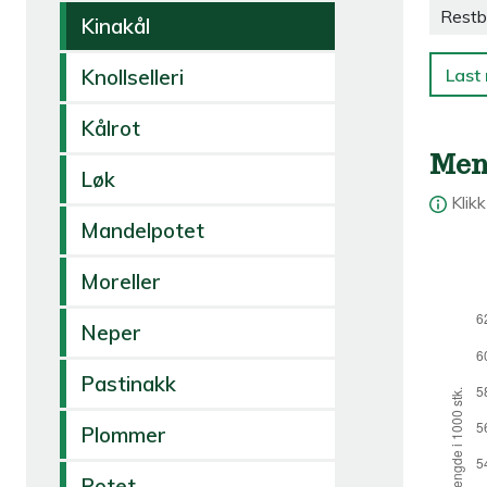
Restb
Kinakål
Last 
Knollselleri
Kålrot
Men
Løk
Klik
Mandelpotet
Moreller
Neper
Pastinakk
Plommer
Potet