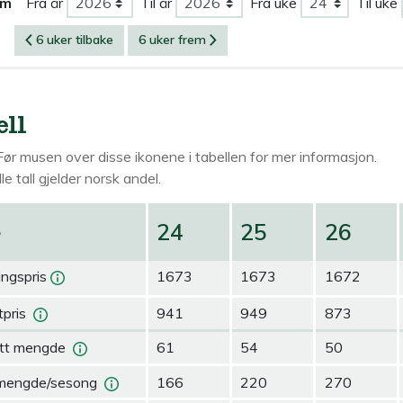
om
Fra år
Til år
Fra uke
Til uke
6 uker tilbake
6 uker frem
ell
Før musen over
disse ikonene i tabellen for mer informasjon.
le tall gjelder norsk andel.
e
24
25
26
ingspris
1673
1673
1672
pris
941
949
873
tt mengde
61
54
50
mengde/sesong
166
220
270