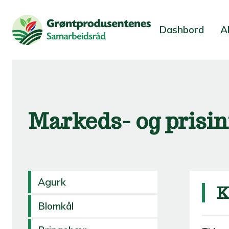
Dashbord
A
Markeds- og prisi
Agurk
K
Blomkål