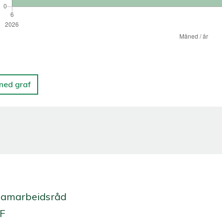
 ned graf
Samarbeidsråd
 F