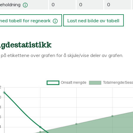
eholdning
0
0
0
ned tabell for regneark
Last ned bilde av tabell
gdestatistikk
k på etikettene over grafen for å skjule/vise deler av grafen.