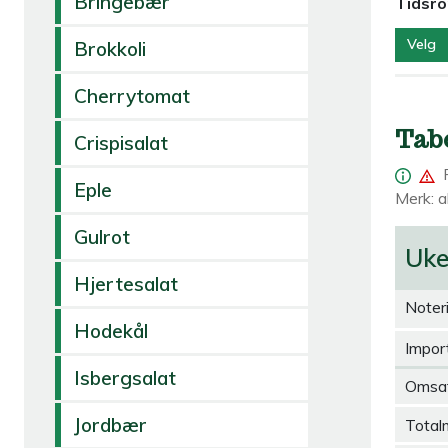
Bringebær
Tidsr
Velg
Brokkoli
Cherrytomat
Tab
Crispisalat
Eple
Merk: al
Gulrot
Uk
Hjertesalat
Noter
Hodekål
Import
Isbergsalat
Omsa
Jordbær
Total