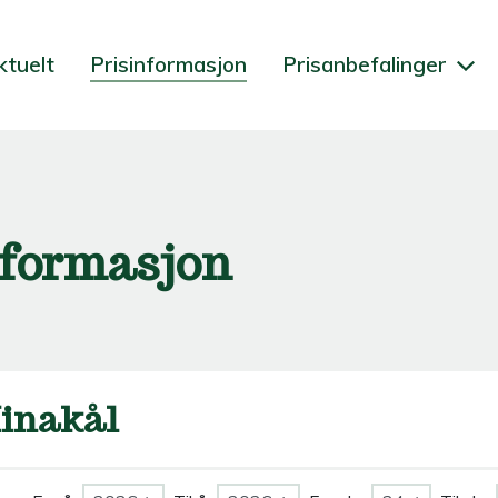
ktuelt
Prisinformasjon
Prisanbefalinger
nformasjon
inakål