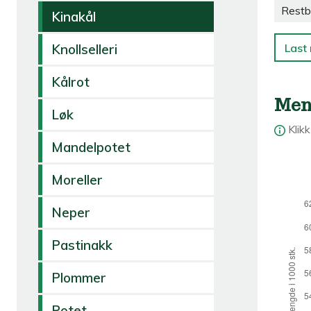
Restb
Kinakål
Last 
Knollselleri
Kålrot
Men
Løk
Klik
Mandelpotet
Moreller
Neper
Pastinakk
Plommer
Potet