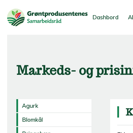
Dashbord
A
Markeds- og prisi
Agurk
K
Blomkål