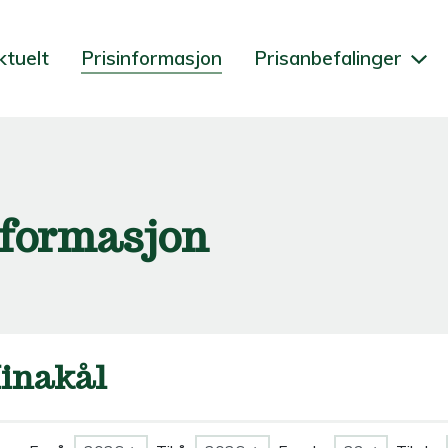
ktuelt
Prisinformasjon
Prisanbefalinger
nformasjon
inakål