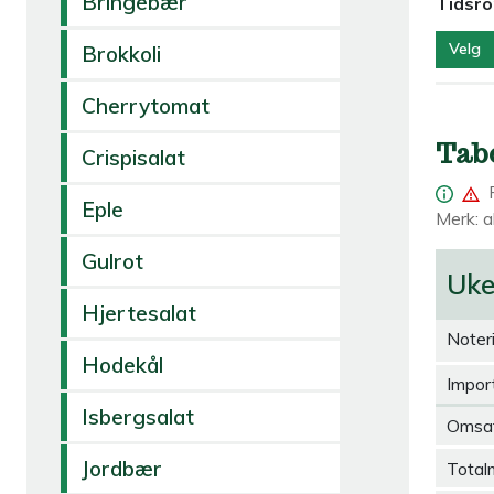
Bringebær
Tidsr
Velg
Brokkoli
Cherrytomat
Tab
Crispisalat
Eple
Merk: al
Gulrot
Uk
Hjertesalat
Noter
Hodekål
Import
Isbergsalat
Omsa
Jordbær
Total