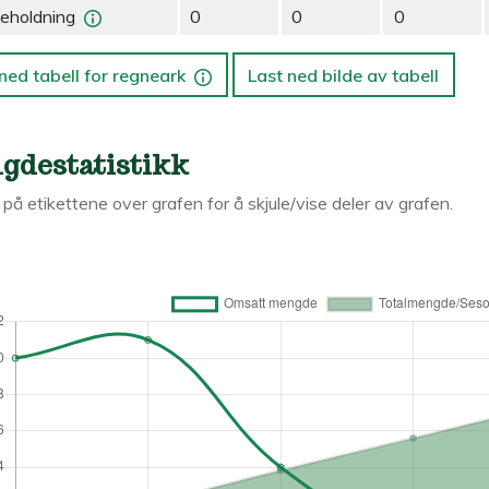
eholdning
0
0
0
ned tabell for regneark
Last ned bilde av tabell
gdestatistikk
k på etikettene over grafen for å skjule/vise deler av grafen.