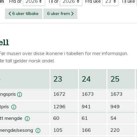
om
Fra år
Til år
Fra uke
Til uke
6 uker tilbake
6 uker frem
ell
Før musen over
disse ikonene i tabellen for mer informasjon.
le tall gjelder norsk andel.
e
23
24
25
ingspris
1672
1673
1673
pris
1296
941
949
tt mengde
60
61
54
mengde/sesong
105
166
220