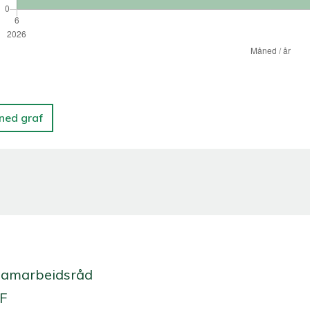
 ned graf
Samarbeidsråd
 F