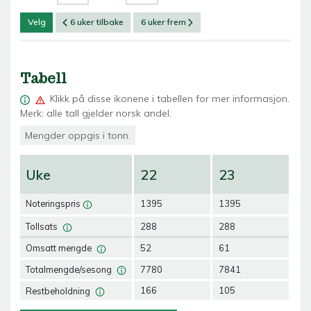
Velg
6 uker tilbake
6 uker frem
Tabell
Klikk på
disse ikonene i tabellen for mer informasjon.
Merk: alle tall gjelder norsk andel.
Mengder oppgis i tonn.
Uke
22
23
2
Noteringspris
1395
1395
13
Tollsats
288
288
28
Omsatt mengde
52
61
54
Totalmengde/sesong
7780
7841
54
Restbeholdning
166
105
51