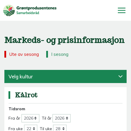
Markeds- og prisinformasjon
Ute av sesong
I sesong
Velg kultur
Kålrot
Tidsrom
Fra år
Til år
Fra uke
Til uke