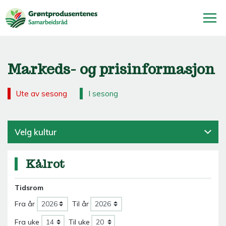
Markeds- og prisinformasjon
Ute av sesong
I sesong
Velg kultur
Kålrot
Tidsrom
Fra år
Til år
Fra uke
Til uke