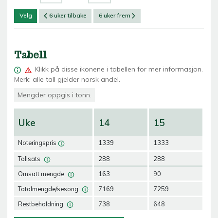
Velg
6 uker tilbake
6 uker frem
Tabell
Klikk på
disse ikonene i tabellen for mer informasjon.
Merk: alle tall gjelder norsk andel.
Mengder oppgis i tonn.
Uke
14
15
1
Noteringspris
1339
1333
13
Tollsats
288
288
28
Omsatt mengde
163
90
88
Totalmengde/sesong
7169
7259
73
Restbeholdning
738
648
59