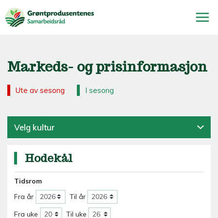
Markeds- og prisinformasjon
Ute av sesong
I sesong
Velg kultur
Hodekål
Tidsrom
Fra år
Til år
Fra uke
Til uke