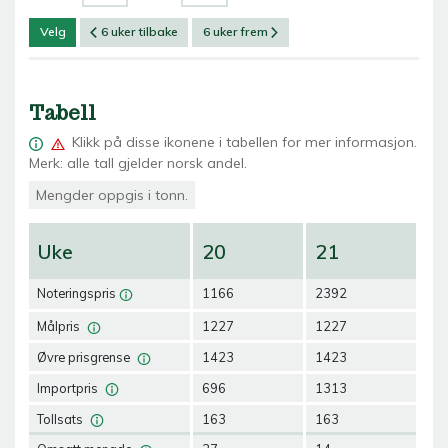
Velg
6 uker tilbake
6 uker frem
Tabell
Klikk på
disse ikonene i tabellen for mer informasjon.
Merk: alle tall gjelder norsk andel.
Mengder oppgis i tonn.
Uke
20
21
2
Noteringspris
1166
2392
11
Målpris
1227
1227
12
Øvre prisgrense
1423
1423
14
Importpris
696
1313
13
Tollsats
163
163
16