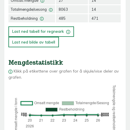
Omsatt mengde
27
14
9
Totalmengde/sesong
8063
14
23
Restbeholdning
485
471
46
Last ned tabell for regneark
Last ned bilde av tabell
Mengdestatistikk
Klikk på etikettene over grafen for å skjule/vise deler av
grafen.