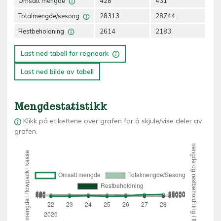
Omsatt mengde
428
431
50
Totalmengde/sesong
28313
28744
29
Restbeholdning
2614
2183
16
Last ned tabell for regneark
Last ned bilde av tabell
Mengdestatistikk
Klikk på etikettene over grafen for å skjule/vise deler av
grafen.