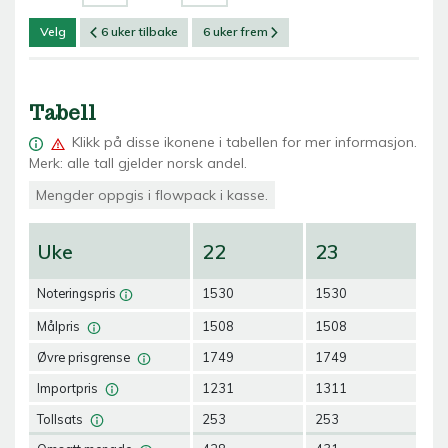
Velg
6 uker tilbake
6 uker frem
Tabell
Klikk på
disse ikonene i tabellen for mer informasjon.
Merk: alle tall gjelder norsk andel.
Mengder oppgis i flowpack i kasse.
Uke
22
23
2
Noteringspris
1530
1530
15
Målpris
1508
1508
15
Øvre prisgrense
1749
1749
17
Importpris
1231
1311
12
Tollsats
253
253
25