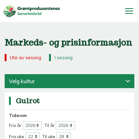
Markeds- og prisinformasjon
Ute av sesong
I sesong
Velg kultur
Gulrot
Tidsrom
Fra år
Til år
Fra uke
Til uke