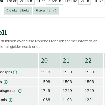
om
Fra år
Til år
Fra uke
Til uke
6 uker tilbake
6 uker frem
ell
Før musen over
disse ikonene i tabellen for mer informasjon.
le tall gjelder norsk andel.
e
20
21
22
ingspris
1530
1530
1530
is
1508
1508
1508
prisgrense
1749
1749
1749
pris
1068
1193
1231