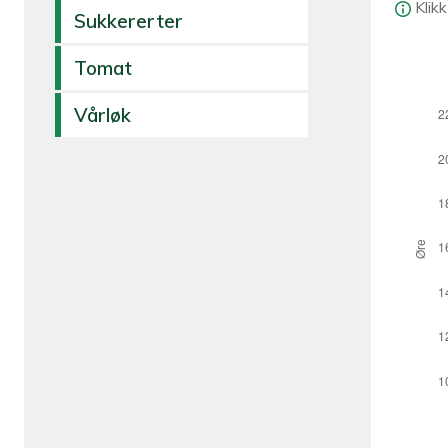
Klik
Sukkererter
Tomat
Vårløk