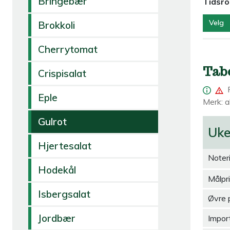
Bringebær
Tidsr
Velg
Brokkoli
Cherrytomat
Tab
Crispisalat
Eple
Merk: al
Gulrot
Uk
Hjertesalat
Noter
Hodekål
Målpr
Isbergsalat
Øvre 
Jordbær
Import