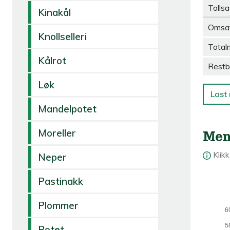
Tollsa
Kinakål
Omsa
Knollselleri
Total
Kålrot
Restb
Løk
Last 
Mandelpotet
Moreller
Men
Klik
Neper
Pastinakk
Plommer
Potet