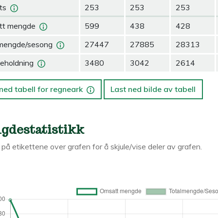
ts
253
253
253
tt mengde
599
438
428
mengde/sesong
27447
27885
28313
eholdning
3480
3042
2614
ned tabell for regneark
Last ned bilde av tabell
gdestatistikk
k på etikettene over grafen for å skjule/vise deler av grafen.