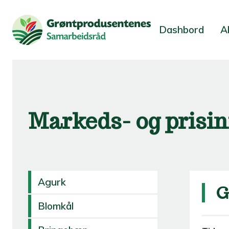
Dashbord
A
Markeds- og prisi
Agurk
G
Blomkål