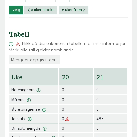
Velg
6 uker tilbake
6 uker frem
Tabell
Klikk på
disse ikonene i tabellen for mer informasjon.
Merk: alle tall gjelder norsk andel.
Mengder oppgis i tonn.
Uke
20
21
2
Noteringspris
0
0
0
Målpris
0
0
0
Øvre prisgrense
0
0
0
Tollsats
0
483
48
Omsatt mengde
0
0
0