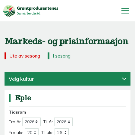
Markeds- og prisinformasjon
Ute av sesong
I sesong
Velg kultur
Eple
Tidsrom
Fra år
Til år
Fra uke
Til uke