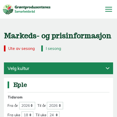
Markeds- og prisinformasjon
Ute av sesong
I sesong
Velg kultur
Eple
Tidsrom
Fra år
Til år
Fra uke
Til uke