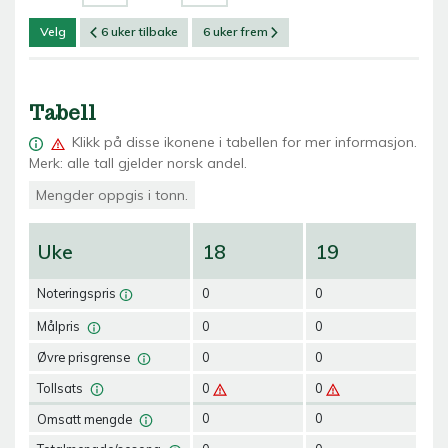
Velg
6 uker tilbake
6 uker frem
Tabell
Klikk på
disse ikonene i tabellen for mer informasjon.
Merk: alle tall gjelder norsk andel.
Mengder oppgis i tonn.
Uke
18
19
2
Noteringspris
0
0
0
Målpris
0
0
0
Øvre prisgrense
0
0
0
Tollsats
0
0
0
Omsatt mengde
0
0
0