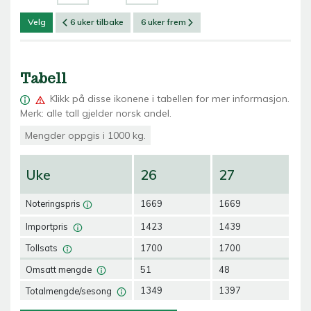
Velg
6 uker tilbake
6 uker frem
Tabell
Klikk på
disse ikonene i tabellen for mer informasjon.
Merk: alle tall gjelder norsk andel.
Mengder oppgis i 1000 kg.
Uke
26
27
2
Noteringspris
1669
1669
16
Importpris
1423
1439
14
Tollsats
1700
1700
17
Omsatt mengde
51
48
46
Totalmengde/sesong
1349
1397
14