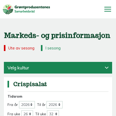
Markeds- og prisinformasjon
Ute av sesong
I sesong
Velg kultur
Crispisalat
Tidsrom
Fra år
Til år
Fra uke
Til uke