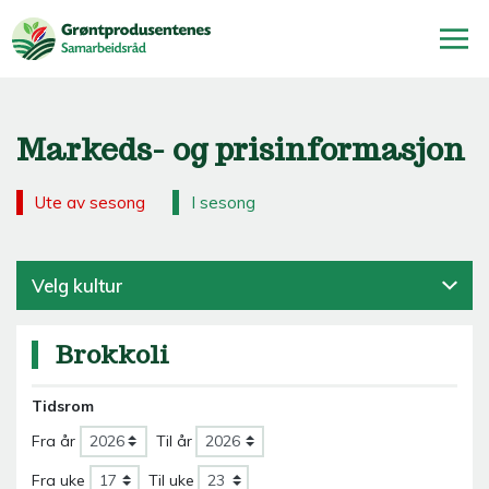
Markeds- og prisinformasjon
Ute av sesong
I sesong
Velg kultur
Brokkoli
Tidsrom
Fra år
Til år
Fra uke
Til uke