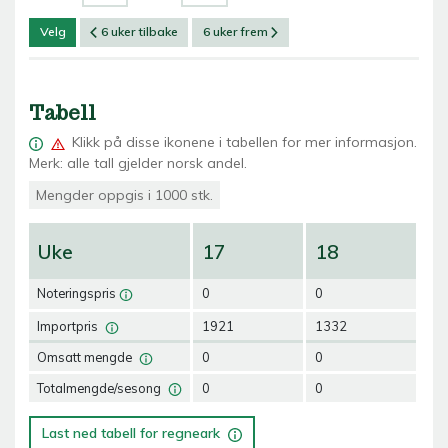
Velg
6 uker tilbake
6 uker frem
Tabell
Klikk på
disse ikonene i tabellen for mer informasjon.
Merk: alle tall gjelder norsk andel.
Mengder oppgis i 1000 stk.
Uke
17
18
1
Noteringspris
0
0
0
Importpris
1921
1332
12
Omsatt mengde
0
0
0
Totalmengde/sesong
0
0
0
Last ned tabell for regneark