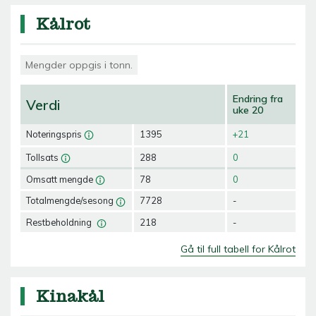
Kålrot
Mengder oppgis i tonn.
Endring fra
Verdi
uke 20
Noteringspris
1395
+21
Tollsats
288
0
Omsatt mengde
78
0
Totalmengde/sesong
7728
-
Restbeholdning
218
-
Gå til full tabell for Kålrot
Kinakål