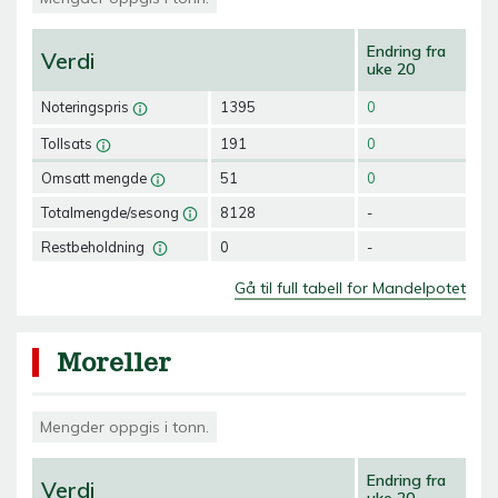
Endring fra
Verdi
uke 20
Noteringspris
1395
0
Tollsats
191
0
Omsatt mengde
51
0
Totalmengde/sesong
8128
-
Restbeholdning
0
-
Gå til full tabell for Mandelpotet
Moreller
Mengder oppgis i tonn.
Endring fra
Verdi