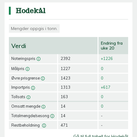
Hodekål
Mengder oppgis i tonn.
Endring fra
Verdi
uke 20
Noteringspris
2392
+1226
Målpris
1227
0
Øvre prisgrense
1423
0
Importpris
1313
+617
Tollsats
163
0
Omsatt mengde
14
0
Totalmengde/sesong
14
-
Restbeholdning
471
-
Gå til full tabell for Hodekål