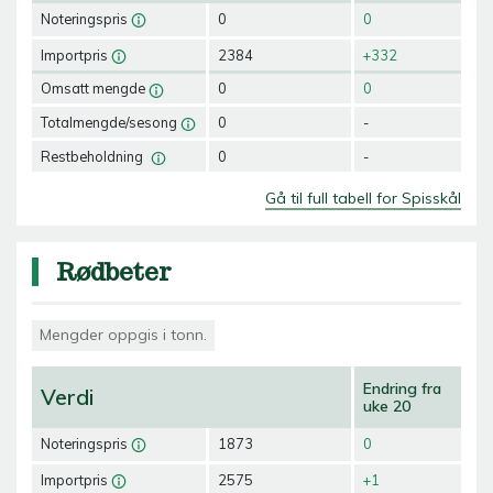
Noteringspris
0
0
Importpris
2384
+332
Omsatt mengde
0
0
Totalmengde/sesong
0
-
Restbeholdning
0
-
Gå til full tabell for Spisskål
Rødbeter
Mengder oppgis i tonn.
Endring fra
Verdi
uke 20
Noteringspris
1873
0
Importpris
2575
+1