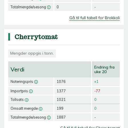
Totalmengde/sesong
0
-
Gå til full tabell for Brokkoli
Cherrytomat
Mengder oppgis i tonn.
Endring fra
Verdi
uke 20
Noteringspris
1076
+1
Importpris
1377
-77
Tollsats
1021
0
Omsatt mengde
199
0
Totalmengde/sesong
1887
-
Gå til full tabell for Cherrytomat