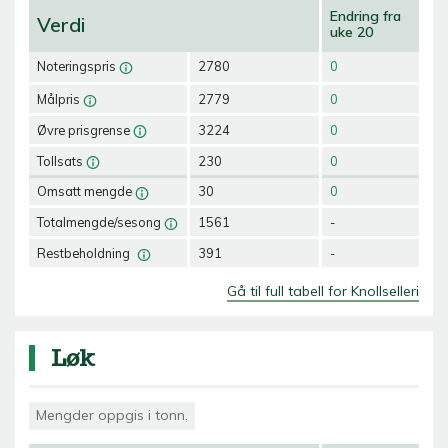
Endring fra
Verdi
uke 20
Noteringspris
2780
0
Målpris
2779
0
Øvre prisgrense
3224
0
Tollsats
230
0
Omsatt mengde
30
0
Totalmengde/sesong
1561
-
Restbeholdning
391
-
Gå til full tabell for Knollselleri
Løk
Mengder oppgis i tonn.