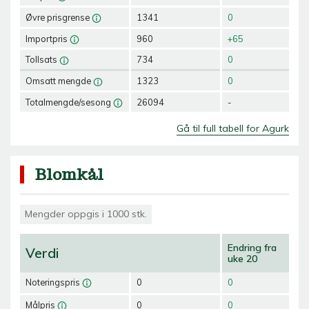
Øvre prisgrense
1341
0
Importpris
960
+65
Tollsats
734
0
Omsatt mengde
1323
0
Totalmengde/sesong
26094
-
Gå til full tabell for Agurk
Blomkål
Mengder oppgis i 1000 stk.
Endring fra
Verdi
uke 20
Noteringspris
0
0
Målpris
0
0