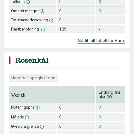
Tollsats
0
0
Omsatt mengde
0
0
Totalmengde/sesong
0
-
Restbeholdning
129
-
Gå til full tabell for Purre
Rosenkål
Mengder oppgis i tonn.
Endring fra
Verdi
uke 20
Noteringspris
0
0
Målpris
0
0
Øvre prisgrense
0
0