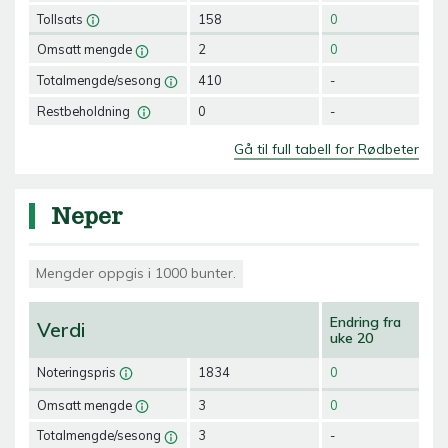
Tollsats
158
0
Omsatt mengde
2
0
Totalmengde/sesong
410
-
Restbeholdning
0
-
Gå til full tabell for Rødbeter
Neper
Mengder oppgis i 1000 bunter.
Endring fra
Verdi
uke 20
Noteringspris
1834
0
Omsatt mengde
3
0
Totalmengde/sesong
3
-