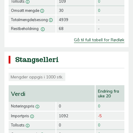
Tollsats
109
0
Omsatt mengde
30
0
Totalmengde/sesong
4939
-
Restbeholdning
68
-
Gå til full tabell for Rødløk
Stangselleri
Mengder oppgis i 1000 stk.
Endring fra
Verdi
uke 20
Noteringspris
0
0
Importpris
1092
-5
Tollsats
0
0