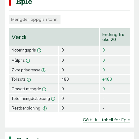
Eple
Mengder oppgis i tonn.
Endring fra
Verdi
uke 20
Noteringspris
0
0
Målpris
0
0
Øvre prisgrense
0
0
Tollsats
483
+483
Omsatt mengde
0
0
Totalmengde/sesong
0
-
Restbeholdning
0
-
Gå til full tabell for Eple