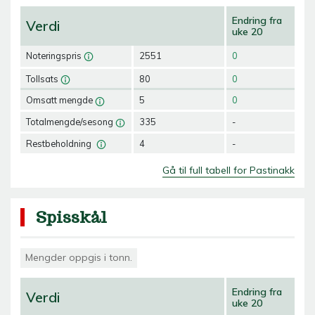
Endring fra
Verdi
uke 20
Noteringspris
2551
0
Tollsats
80
0
Omsatt mengde
5
0
Totalmengde/sesong
335
-
Restbeholdning
4
-
Gå til full tabell for Pastinakk
Spisskål
Mengder oppgis i tonn.
Endring fra
Verdi
uke 20