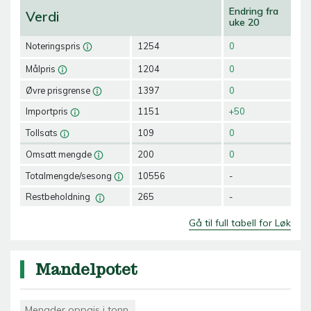
Endring fra
Verdi
uke 20
Noteringspris
1254
0
Målpris
1204
0
Øvre prisgrense
1397
0
Importpris
1151
+50
Tollsats
109
0
Omsatt mengde
200
0
Totalmengde/sesong
10556
-
Restbeholdning
265
-
Gå til full tabell for Løk
Mandelpotet
Mengder oppgis i tonn.