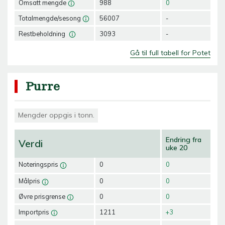
Omsatt mengde
988
0
Totalmengde/sesong
56007
-
Restbeholdning
3093
-
Gå til full tabell for Potet
Purre
Mengder oppgis i tonn.
Endring fra
Verdi
uke 20
Noteringspris
0
0
Målpris
0
0
Øvre prisgrense
0
0
Importpris
1211
+3