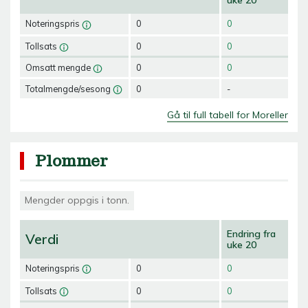
uke 20
Noteringspris
0
0
Tollsats
0
0
Omsatt mengde
0
0
Totalmengde/sesong
0
-
Gå til full tabell for Moreller
Plommer
Mengder oppgis i tonn.
Endring fra
Verdi
uke 20
Noteringspris
0
0
Tollsats
0
0