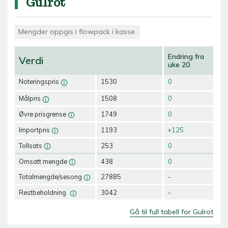
Gulrot
Mengder oppgis i flowpack i kasse.
Endring fra
Verdi
uke 20
Noteringspris
1530
0
Målpris
1508
0
Øvre prisgrense
1749
0
Importpris
1193
+125
Tollsats
253
0
Omsatt mengde
438
0
Totalmengde/sesong
27885
-
Restbeholdning
3042
-
Gå til full tabell for Gulrot