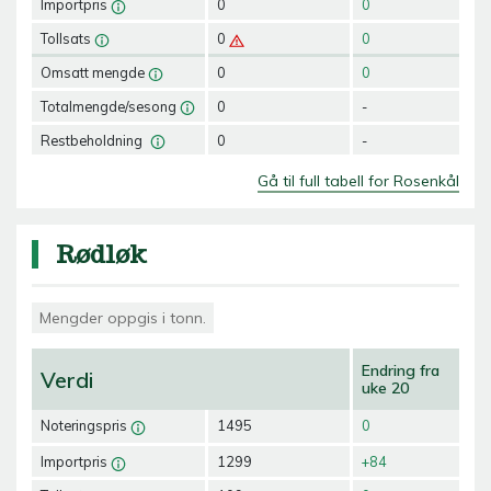
Importpris
0
0
Tollsats
0
0
Omsatt mengde
0
0
Totalmengde/sesong
0
-
Restbeholdning
0
-
Gå til full tabell for Rosenkål
Rødløk
Mengder oppgis i tonn.
Endring fra
Verdi
uke 20
Noteringspris
1495
0
Importpris
1299
+84