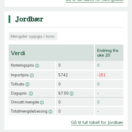
Jordbær
Mengder oppgis i tonn.
Endring fra
Verdi
uke 20
Noteringspris
0
0
Importpris
5742
-151
Tollsats
0
0
Dagspris
67.00
-
Omsatt mengde
0
0
Totalmengde/sesong
0
-
Gå til full tabell for Jordbær