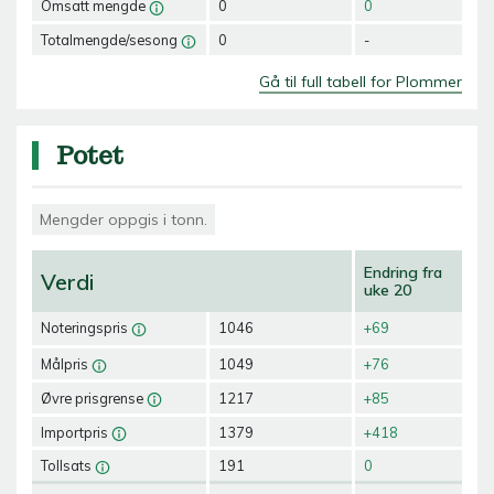
Omsatt mengde
0
0
Totalmengde/sesong
0
-
Gå til full tabell for Plommer
Potet
Mengder oppgis i tonn.
Endring fra
Verdi
uke 20
Noteringspris
1046
+69
Målpris
1049
+76
Øvre prisgrense
1217
+85
Importpris
1379
+418
Tollsats
191
0