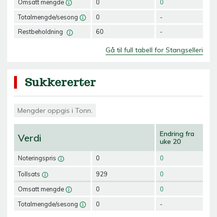
Omsatt mengde
0
0
Totalmengde/sesong
0
-
Restbeholdning
60
-
Gå til full tabell for Stangselleri
Sukkererter
Mengder oppgis i Tonn.
Endring fra
Verdi
uke 20
Noteringspris
0
0
Tollsats
929
0
Omsatt mengde
0
0
Totalmengde/sesong
0
-