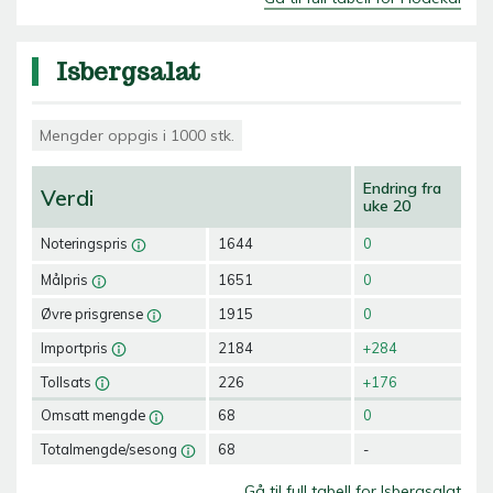
Isbergsalat
Mengder oppgis i 1000 stk.
Endring fra
Verdi
uke 20
Noteringspris
1644
0
Målpris
1651
0
Øvre prisgrense
1915
0
Importpris
2184
+284
Tollsats
226
+176
Omsatt mengde
68
0
Totalmengde/sesong
68
-
Gå til full tabell for Isbergsalat