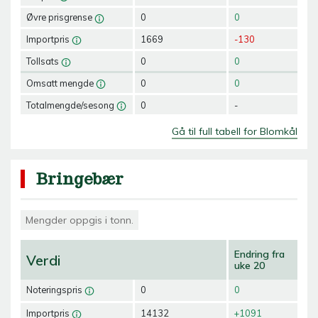
Øvre prisgrense
0
0
Importpris
1669
-130
Tollsats
0
0
Omsatt mengde
0
0
Totalmengde/sesong
0
-
Gå til full tabell for Blomkål
Bringebær
Mengder oppgis i tonn.
Endring fra
Verdi
uke 20
Noteringspris
0
0
Importpris
14132
+1091