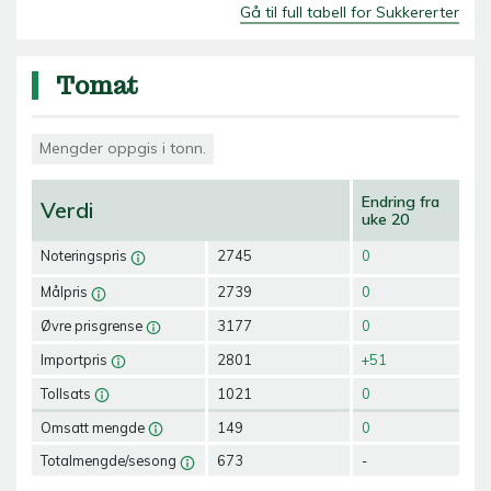
Gå til full tabell for Sukkererter
Tomat
Mengder oppgis i tonn.
Endring fra
Verdi
uke 20
Noteringspris
2745
0
Målpris
2739
0
Øvre prisgrense
3177
0
Importpris
2801
+51
Tollsats
1021
0
Omsatt mengde
149
0
Totalmengde/sesong
673
-